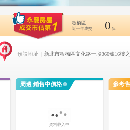
0
板橋區
近一年成交
件
預設地址
|
新北市板橋區文化路一段360號16樓之
周邊 銷售中價格
參考