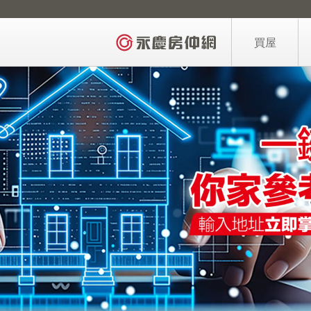
買屋
區域找房
AI找房
買屋力找房
3年內新屋
億品豪邸
降價屋
買屋主題推薦
買屋需求留言
買屋6招快上