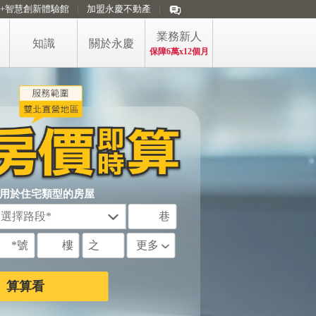
i+智慧創新體驗館
加盟永慶不動產
業務新人
知識
關於永慶
保障6萬x12個月
看房訊懂房市
買賣精選懶人包
買方購屋的稅
房產防詐專區
屋主售屋的稅
用於住宅類型的房屋
購售屋稅費短片
巷
政大永慶房價指數
*號
樓
之
更多
永慶房屋 五大第一
算算看