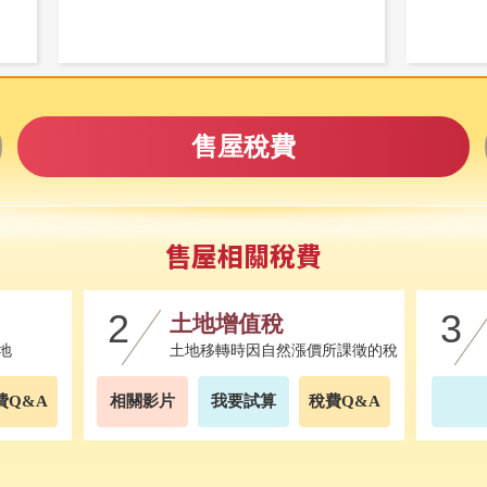
售屋稅費
售屋相關稅費
土地增值稅
地
土地移轉時因自然漲價所課徵的稅
費Q&A
相關影片
我要試算
稅費Q&A