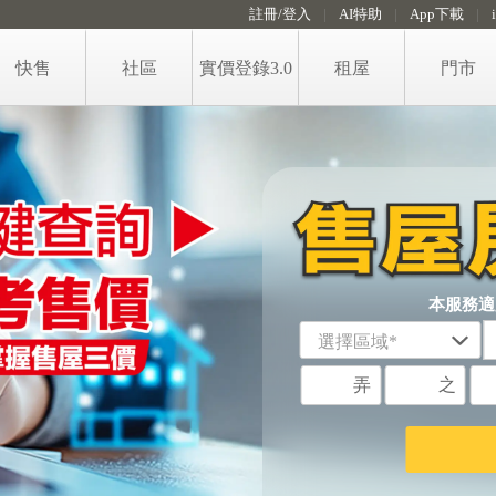
註冊/登入
AI特助
App下載
快售
社區
實價登錄3.0
租屋
門市
售屋房價即時算
租屋
免費房價諮詢留言
政大永慶租金行情地圖
賣屋知識
代租代管服務
稅費試算
格局圖工具
本服務適
弄
之
手