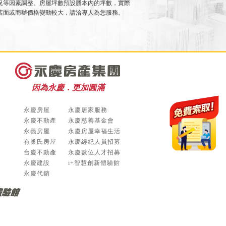
況等因素調整。房屋坪數預設謄本內的坪數，實際
店面或商辦價格變動較大，請洽專人為您服務。
因為永慶．更加圓滿
永慶房屋
永慶居家服務
永慶不動產
永慶慈善基金會
永義房屋
永慶房屋幸福生活
有巢氏房屋
永慶經紀人員招募
台慶不動產
永慶數位人才招募
永慶建設
i+智慧創新體驗館
永慶代銷